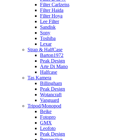
Filter Carlzeiss
Filter Haida
Filter Hoya
Lee Filter
Sandisk
Sony
Toshiba
Lexar
Strap & HalfCase
Barton1972
Peak Design
Arte Di Mano
Halfcase
Tas Kamera
Billingham
Peak Design
Wotancraft
Vanguard
Tripod/Monopod
Beike
Fotopro
GMX
Leofoto
Peak Design
Perspective