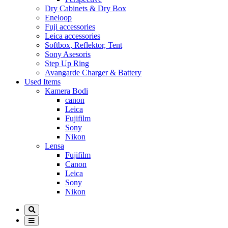
Dry Cabinets & Dry Box
Eneloop
Fuji accessories
Leica accessories
Softbox, Reflektor, Tent
Sony Asesoris
Step Up Ring
Avangarde Charger & Battery
Used Items
Kamera Bodi
canon
Leica
Fujifilm
Sony
Nikon
Lensa
Fujifilm
Canon
Leica
Sony
Nikon