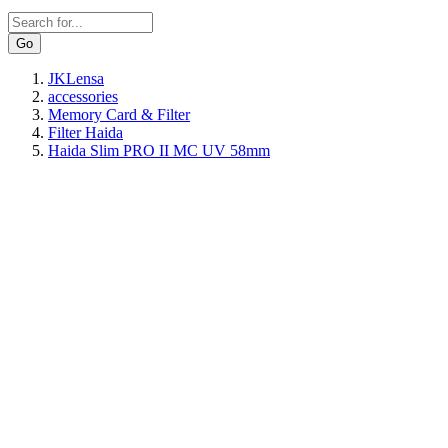
Search
JKLensa
accessories
Breadcrumb
Memory Card & Filter
Filter Haida
Haida Slim PRO II MC UV 58mm