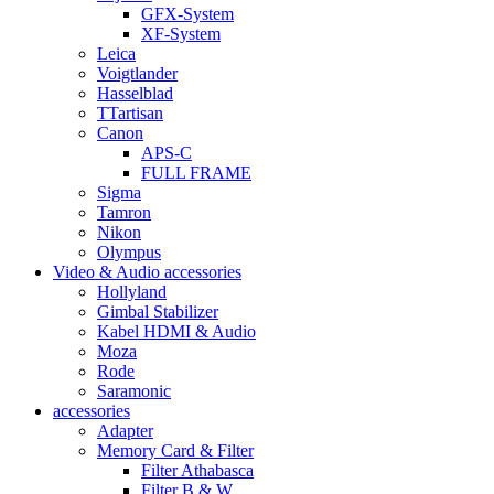
GFX-System
XF-System
Leica
Voigtlander
Hasselblad
TTartisan
Canon
APS-C
FULL FRAME
Sigma
Tamron
Nikon
Olympus
Video & Audio accessories
Hollyland
Gimbal Stabilizer
Kabel HDMI & Audio
Moza
Rode
Saramonic
accessories
Adapter
Memory Card & Filter
Filter Athabasca
Filter B & W