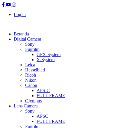
Log in
Beranda
Digital Camera
Sony
Fujifilm
GFX-System
X-System
Leica
Hasselblad
Ricoh
Nikon
Canon
APS-C
FULL FRAME
Olympus
Lens Camera
Sony
APSC
FULL FRAME
Fujifilm