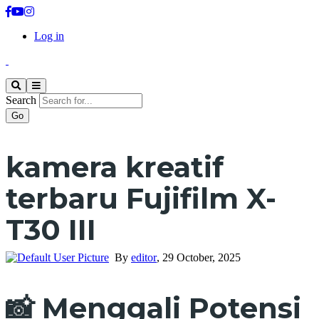
Log in
Search
kamera kreatif
terbaru Fujifilm X-
T30 III
By
editor
,
29 October, 2025
📸 Menggali Potensi