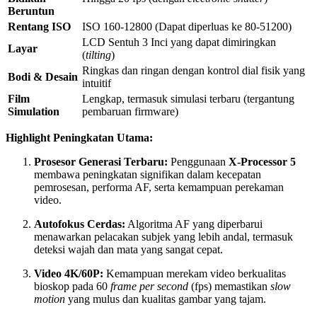
Beruntun
Rentang ISO
ISO 160-12800 (Dapat diperluas ke 80-51200)
LCD Sentuh 3 Inci yang dapat dimiringkan
Layar
(
tilting
)
Ringkas dan ringan dengan kontrol dial fisik yang
Bodi & Desain
intuitif
Film
Lengkap, termasuk simulasi terbaru (tergantung
Simulation
pembaruan firmware)
Highlight Peningkatan Utama:
Prosesor Generasi Terbaru:
Penggunaan
X-Processor 5
membawa peningkatan signifikan dalam kecepatan
pemrosesan, performa AF, serta kemampuan perekaman
video.
Autofokus Cerdas:
Algoritma AF yang diperbarui
menawarkan pelacakan subjek yang lebih andal, termasuk
deteksi wajah dan mata yang sangat cepat.
Video 4K/60P:
Kemampuan merekam video berkualitas
bioskop pada 60
frame per second
(fps) memastikan
slow
motion
yang mulus dan kualitas gambar yang tajam.